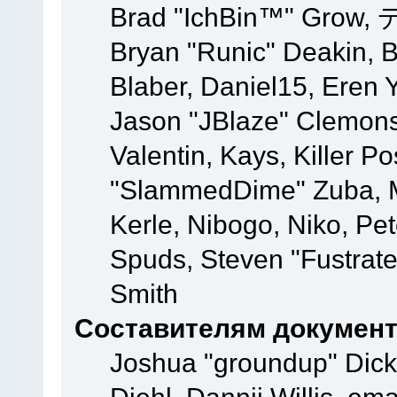
Brad "IchBin™" Grow, 
Bryan "Runic" Deakin, 
Blaber, Daniel15, Eren 
Jason "JBlaze" Clemons
Valentin, Kays, Killer P
"SlammedDime" Zuba, M
Kerle, Nibogo, Niko, Pet
Spuds, Steven "Fustrate
Smith
Составителям докумен
Joshua "groundup" Dicke