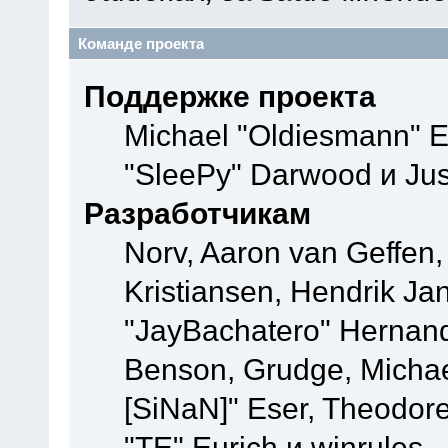
Команде проекта
Поддержке проекта
Michael "Oldiesmann" 
"SleePy" Darwood и Jus
Разработчикам
Norv, Aaron van Geffen,
Kristiansen, Hendrik Ja
"JayBachatero" Hernand
Benson, Grudge, Michael
[SiNaN]" Eser, Theodore
"TE" Eurich и winrules