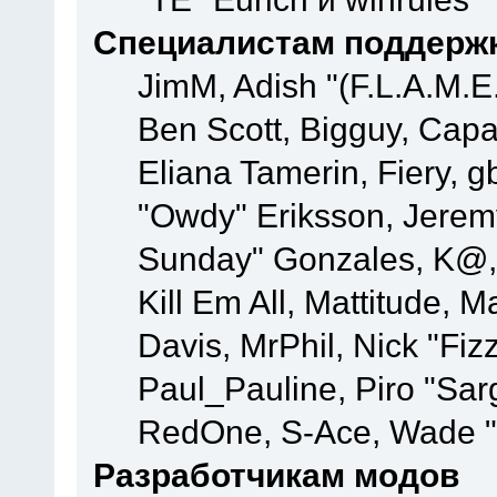
Специалистам поддерж
JimM, Adish "(F.L.A.M.E.
Ben Scott, Bigguy, Cap
Eliana Tamerin, Fiery, g
"Owdy" Eriksson, Jeremy 
Sunday" Gonzales, K@, 
Kill Em All, Mattitude, M
Davis, MrPhil, Nick "Fiz
Paul_Pauline, Piro "Sar
RedOne, S-Ace, Wade "
Разработчикам модов