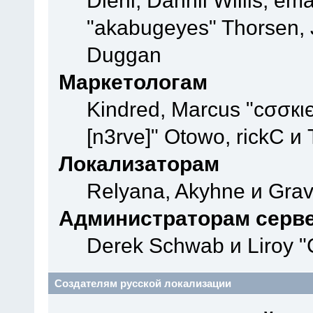
Diehl, Dannii Willis, e
"akabugeyes" Thorsen, J
Duggan
Маркетологам
Kindred, Marcus "cσσкι
[n3rve]" Otowo, rickC и
Локализаторам
Relyana, Akyhne и Gra
Администраторам серв
Derek Schwab и Liroy "
Создателям русской локализации