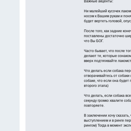
Важные акценты:
Ни малейший кусочек лаком
носом к Вашим рукам и понят
будет вертеть головой, опус
После того, как задние кон
поставлены достаточно шир
что Вы БОГ.
Часто бывает, что после тог
делают те, которые ознаком
вверх подтягивайте лакомст
Что делать если собака пере
отворачивайтесь от собаки 
собаке, что если она будет 
второго этапа)
Что делать, если собака все
секунду громко хвалите соб
повторяете.
В заключении хочу сказать,
выступлением и в ринге пер
рингом) Тогда в момент эксп