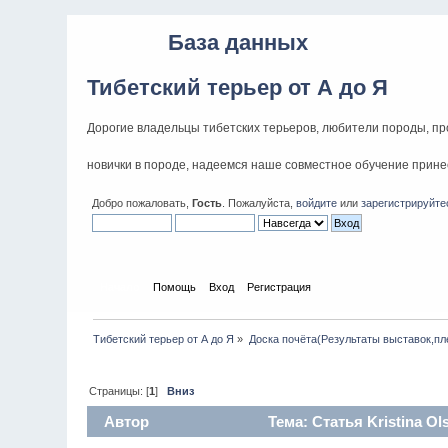
База данных
Тибетский терьер от А до Я
Дорогие владельцы тибетских терьеров, любители породы, п
новички в породе, надеемся наше совместное обучение принес
Добро пожаловать,
Гость
. Пожалуйста,
войдите
или
зарегистрируйте
Начало
Помощь
Вход
Регистрация
Тибетский терьер от А до Я
»
Доска почёта(Результаты выставок,п
Страницы: [
1
]
Вниз
Автор
Тема: Статья Kristina O