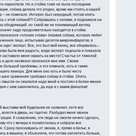
и по параллели. Но и стойка тоже не была последним
кции, собака делала что угодно, кроме как стоять в нашей
ыр – не помогало. Интерес был секундный, потом опять
ь с этой собакой?! Собравшись с силами, я поднажала на
ала ободряющий, но такой же не понимающий взгляд
 значит надо продолжительно находится в стойке.
о произнося «плохие слова» (первая собака, которая любит
 замученное лицо, испытывая десяток микроинфарктов, я
 идет эксперт. Все, это был мой конец, все оборвалось –
акова была моя радость, когда эксперт подошла и показала
и заставило меня скакать на месте! Счастье от тяжелой
о и дело несвязно произнося мое имя. Своим
ие большой проблемы, и это помнила, хоть и также
чшего юниора. Для меня оно хоть и было чисто
е ринг сравнения требовал собаку в стойке. Опять
то смысле он сжалился надо мной и постоял в более-менее
ня с ним закончилось, да еще и с каким финалом!
й выставки мой будильник не зазвонил, хотя все
, колотя в дверь, но тщетно. Разбудил меня звонок
уация. К сожалению, эти люди не смогли ничего сделать,
му что с вечера я позаботилась и собрали все
 Сразу проснувшись от звонка, я, прямо в белье, в
ись в машину, я объяснила, что готова заплатить больше,