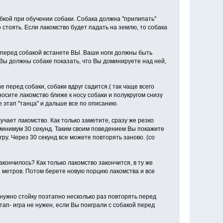
бкой при обучении собаки. Собака должна "прилипать"
о стоять. Если лакомство будет падать на землю, то собака
ак перед собакой встанете ВЫ. Ваши ноги должны быть
Вы должны собаке показать, что Вы доминируете над ней,
 перед собаки, собаки вдруг садится.( так чаще всего
осите лакомство ближе к носу собаки и полукругом снизу
е этап "танца" и дальше все по описанию.
учает лакомство. Как только заметите, сразу же резко
 минимум 30 секунд. Таким своим поведением Вы покажите
гру. Через 30 секунд все можете повторять заново. (со
закончилось? Как только лакомство закончится, в ту же
ко метров. Потом берете новую порцию лакомства и все
е нужно стойку поэтапно несколько раз повторять перед
этап- игра не нужен, если Вы поиграли с собакой перед