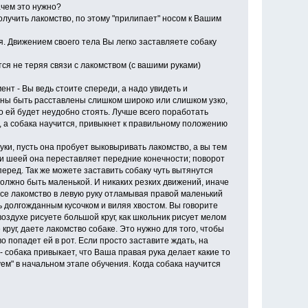
ачем это нужно?
олучить лакомство, по этому "прилипает" носом к Вашим
. Движением своего тела Вы легко заставляете собаку
тся не теряя связи с лакомством (с вашими руками)
нт - Вы ведь стоите спереди, а надо увидеть и
лжны быть расставлены слишком широко или слишком узко,
о ей будет неудобно стоять. Лучше всего поработать
е, а собака научится, привыкнет к правильному положению
уки, пусть она пробует выковыривать лакомство, а вы тем
й и шеей она переставляет передние конечности; поворот
перед. Так же можете заставить собаку чуть вытянутся
должно быть маленькой. И никаких резких движений, иначе
 все лакомство в левую руку отламывая правой маленький
сь долгожданным кусочком и виляя хвостом. Вы говорите
 воздухе рисуете большой круг, как школьник рисует мелом
 круг, даете лакомство собаке. Это нужно для того, чтобы
о попадет ей в рот. Если просто заставите ждать, на
 собака привыкает, что Ваша правая рука делает какие то
уем" в начальном этапе обучения. Когда собака научится