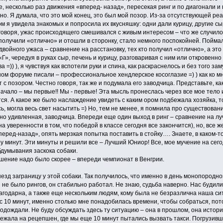
те, несколько раз движения «вперед- назад», пересекая ринг и по диагонали 
но. Я думала, что это мой конец, это был мой позор. Из-за отсутствующей реа
м я увидела знакомых и попросила их вкусняшку: одни дали курицу, другие с
говоря, ужас происходящего смешивался с живым интересом – что же случилос
 получили «отлично» и отошли в сторонку, стало немного поспокойней. Пойм
войного ужаса – сравнение на расстановку, тех кто получил «отлично», а это
Г», чередуя в руках сыр, печень и курицу, разговаривая с ним или откровенн
ва =)) ), я чувствуя как вспотели руки и спина, как раскраснелось и без того
ном форуме писали – профессиональное хендлерское косоглазие =) ) как ко мне
 с позором. Честно говоря, так же и подумала его заводчица. Представьте, к
ачало – мы первые!! Мы - первые! Эта мысль пронеслась через все мое тело 
я. А какое же было наслаждение увидеть с каким ором подбежала хозяйка, т
ь, могла весь свет насытить =) Но, тем не менее, я помнила про существован
о удивленная, заводчица. Впереди еще один выход в ринг – сравнение на лу
 уверенности в том, что победой в классе сегодня все закончится), но, все ж
вперед-назад», опять мерзкая попытка поставить в стойку…. Знаете, в каком-
минут. Эти минуты и решили все – Лучший Юниор! Все, мое мучение на сегод
думывания заскока собаки.
ешение надо было скорее – впереди чемпионат в Венгрии.
езд заграницу у этой собаки. Так получилось, что именно в день монопородно
я не было рингов, он стабильно работал. Не знаю, судьба наверно. Нас будили
лагодарна, а также еще нескольким людям, кому была не безразлична наша сит
 10 минут, именно столько мне понадобилась времени, чтобы собраться, пото
дождали. Не буду обсуждать здесь ту ситуацию – она в прошлом, она история.
бежала на рецепшен, где мы еще 10 минут пытались вызвать такси. Погрузивш