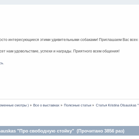
росто интересующиеся этими удивительными собаками! Приглашаем Вас всех
ет нам удовольствие, успехи и награды. Приятного всем общения!
сь
.
леменные смотры )
»
Все о выставках
»
Полезные статьи
»
Статья Kristina Olsauskas 
lsauskas "Про свободную стойку" (Прочитано 3856 раз)