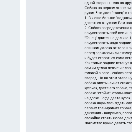
одной стороны тела на друг
Собака на первом этапе оче
рукам. Что дает "танец" в т
1. Вы еще больше "подключ
двигаться в нужном Вам на
2. Собака сосредоточенна н
почувствовать свой вес и н
"Танец" длится не дольше 1
почувствовать когда задние
слишком далеко от тела или
перед зеркалом или с камер
и будет стараться сама вст
Как только задние встанут 
самым делая легкие и плавн
головой в лево - собака пе
вперед. Но на этом этапе н
собака опять начнет скакат
кусочек, даете его собаке,
собаке "стойка", отламывае
на доске. Тогда даете кусок
собака научилась ждать лак
первых тренировках собака 
движения - например, попра
спокойно стоять более дли
Лакомство нужно давать сто