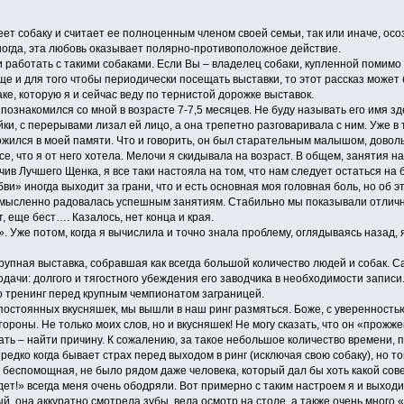
ет собаку и считает ее полноценным членом своей семьи, так или иначе, осо
ногда, эта любовь оказывает полярно-противоположное действие.
и работать с такими собаками. Если Вы – владелец собаки, купленной помимо
ще и для того чтобы периодически посещать выставки, то этот рассказ может 
аке, которую я и сейчас веду по тернистой дорожке выставок.
познакомился со мной в возрасте 7-7,5 месяцев. Не буду называть его имя зде
йки, с перерывами лизал ей лицо, а она трепетно разговаривала с ним. Уже в 
ожился в моей памяти. Что и говорить, он был старательным малышом, доволь
е, что я от него хотела. Мелочи я скидывала на возраст. В общем, занятия 
в Лучшего Щенка, я все таки настояла на том, что нам следует остаться на бес
бви» иногда выходит за грани, что и есть основная моя головная боль, но об
 мысленно радовалась успешным занятиям. Стабильно мы показывали отличн
, еще бест…. Казалось, нет конца и края.
». Уже потом, когда я вычислила и точно знала проблему, оглядываясь назад,
рупная выставка, собравшая как всегда большой количество людей и собак. Са
одачи: долгого и тягостного убеждения его заводчика в необходимости записи.
то тренинг перед крупным чемпионатом заграницей.
остоянных вкусняшек, мы вышли в наш ринг размяться. Боже, с уверенностью 
тороны. Не только моих слов, но и вкусняшек! Не могу сказать, что он «прожж
ть – найти причину. К сожалению, за такое небольшое количество времени, п
редко когда бывает страх перед выходом в ринг (исключая свою собаку), но то
а беспомощная, не было рядом даже человека, который дал бы хоть какой сов
удет!» всегда меня очень ободряли. Вот примерно с таким настроем я и выходи
, она аккуратно смотрела зубы, вела осмотр на столе, а также очень много «г