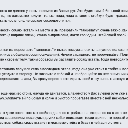
ства не должен упасть на землю из Ваших рук. Это будет самой большой оши
ь, что лакомство получит только тогда, когда встанет в стойку и будет красив
кать нос к полу, не сможет сосредоточится.
ечности собаки встали на место и Вы прекратили "танцевать", очень важно, к
око (в ширине плечь), спина выпрямлена, локти свободны. Всей своей позой 
о, как вы перестаете "танцевать" и пытаетесь установить на нужное положение
ились с общим курсом послушания). Ничего страшного, не переживайте. Подн
во к своему телу, таким образом Вы заставите собаку встать. Тогда повторяйт
ставила лапу или села в последнем этапе, когда она уже стоит в стойке и пол
и уходите в сторону. Не говорите с собакой и не обращайте на нее внимания
переставлять лапы, Вы сразу перестанете играть с ней в эту очень классную и
 еще красиво стоит, никуда не двигается, а лакомство у Вас в левой руке уже 
аку, хлопаете ей по бокам и холке и быстро пробегаете вместе с ней несколь
 что даже после того как стойка идеально отработанна, все равно на выставк
ед сравнением, пока судья других собак описывает. (если в ринге, то первый 
ертизы собака сразу встанет в красивую стойку и будет в ней долго стоять.