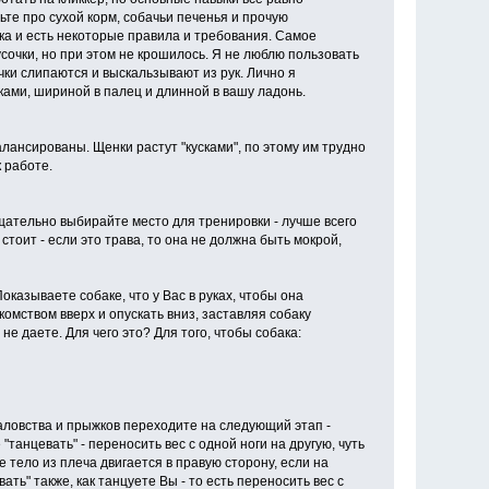
те про сухой корм, собачьи печенья и прочую
ика и есть некоторые правила и требования. Самое
сочки, но при этом не крошилось. Я не люблю пользовать
чки слипаются и выскальзывают из рук. Лично я
ами, шириной в палец и длинной в вашу ладонь.
ансированы. Щенки растут "кусками", по этому им трудно
 работе.
щательно выбирайте место для тренировки - лучше всего
тоит - если это трава, то она не должна быть мокрой,
оказываете собаке, что у Вас в руках, чтобы она
комством вверх и опускать вниз, заставляя собаку
 не даете. Для чего это? Для того, чтобы собака:
баловства и прыжков переходите на следующий этап -
танцевать" - переносить вес с одной ноги на другую, чуть
е тело из плеча двигается в правую сторону, если на
ать" также, как танцуете Вы - то есть переносить вес с