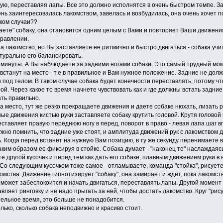
ую, переставляя лапы. Все это должно исполнятся в очень быстром темпе. З
нь заинтересовалась лакомством, завелась и возбудилась, она очень хочет п
аком случаи??
аете" собаку, она становится одним целым с Вами и повторяет Ваши движения
правлении.
а лакомство, но Вы заставляете ее ритмично и быстро двигаться - собака учи
атурально его балансировать.
 минуты. А Вы наблюдаете за задними ногами собаки. Это самый трудный моме
 встанут на место - т.е в правильное и Вам нужное положение. Задние не до
 под телом. В таком случае собака будет конечности переставлять, потому чт
ой. Через какое то время начнете чувствовать как и где должны встать задни
ать правильно.
на место, тут же резко прекращаете движения и даете собаке нюхать, лизать р
ые движения кистью руки заставляете собаку крутить головой. Крутя голово
реставляет правую переднюю ногу в перед, поворот в право - левая лапа шаг в
ужно помнить, что задние уже стоят, и амплитуда движений рук с лакомством 
ь. Когда перед встанет на нужную Вам позицию, в ту же секунду перенимаете
 таким образом ее фиксируя в стойке. Собака думает - "наконец то" наслаждая
те другой кусочек и перед тем как дать его собаке, плавным движением руки в
. Со следующим кусочком тоже самое - отламываете, команда "стойка", рисуете
омства. Движение гипнотизирует "собаку", она замирает и ждет, пока лакомств
может забеспокоится и начать двигаться, переставлять лапы. Другой момент -
вляет ринговку и не надо прыгать за ней, чтобы достать лакомство. Круг "рис
тельное время, это больше не понадобится.
лько, сколько собака неподвижно и красиво стоит.