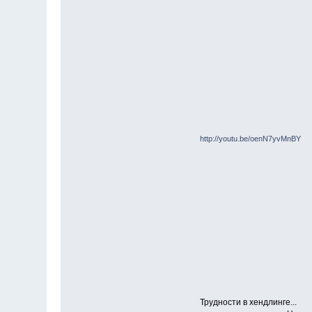
http://youtu.be/oenN7yvMnBY
Трудности в хендлинге...