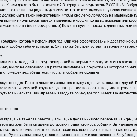
во. Каким должно быть лакомство? В первую очередь очень ВКУСНЫМ. Забудь
лка - вот истинная радость для собаки. Но не все подходит. Тут своя специф
о должно быть такой консистенции, чтобы оно легко ломалось на маленькие ку
ой причине - они рассыпаются в маленькие крошки, когда их ломаешь или кусо
вяжьего фарша (не пережаренные) Котлеты нужно нарезать длинными ломтик
 собаками, которым исполнился год. Они уже сформированы и достаточно сбал
йку и удобно себя чувствовать. Они так же быстрей устают и теряют интерес к
и?
на быть голодной. Перед тренировкой не кормите собаку хотя бы 8 часов. Т
обаку ничто не отвлекало. Обратите внимание на покрытие на котором собака с
ых помещениях, убедитесь, что лапы собаки не скользят.
аку с поводка. Берете ломтики лакомства в одну ладонь и зажимаете другой. П
ете играть с собакой, крутится, делать резкие повороты, поднимать руки с ла
рутится и бесится. Так играете и заводите собаку где то 5 минут. Но лакомства
ргетически
ая игра, а не тяжелая работа. Дальше, не делая никакого перерыва из игры, 
ством должны быть опущены до уровня поднятого носа собаки и Вы начинаете "
м все тело должно двигаться тоже - если вес переносится в на правую ногу, вс
лево. Руки с лакомством двигаются вместе с телом и заставляют собаку "танцев