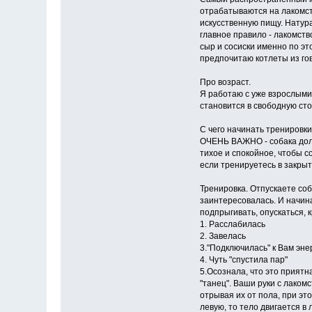
отрабатываются на лакомст
искусственную пищу. Натура
главное правило - лакомств
сыр и сосиски именно по эт
предпочитаю котлеты из го
Про возраст.
Я работаю с уже взрослыми
становится в свободную сто
С чего начинать тренировк
ОЧЕНЬ ВАЖНО - собака долж
тихое и спокойное, чтобы с
если тренируетесь в закрыт
Тренировка. Отпускаете соб
заинтересовалась. И начина
подпрыгивать, опускаться, к
1. Расслабилась
2. Завелась
3."Подключилась" к Вам эне
4. Чуть "спустила пар"
5.Осознала, что это приятн
"танец". Ваши руки с лаком
отрывая их от пола, при это
левую, то тело двигается в 