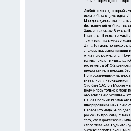
...или история одного Царя.
Любой человек, который име
если собака в доме одна. И
Мне доводилось встречать 
безграничной любви» , но е
Здесь я расскажу Вам о соб
Итак, этот баловень судьбы 
тихо сидел на ручках у хозя
Да…. Тот день неплохо отл
знакомства, выполнявший вс
отличные результаты. Получи
всяких похвал, и «шкала лю
розеткой за БИС-2 щенков,
представитель породы, бест
Но, к сожалению, «казалось
внезапной и неожиданной.
Это был CACIB в Москве – к
получилось только с моей п
объяснила его хозяйке – э
Набрав полный карман его п
игнорирование меня с его с
Первое что надо было сдела
раскусить проблему. У меня 
того, что я фактически был
слова типа «аа! Будь что б
эксперт попался очень милый