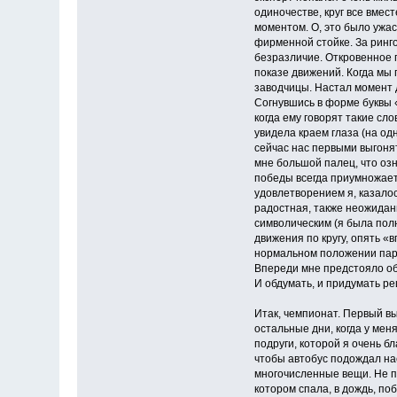
одиночестве, круг все вмес
моментом. О, это было ужас
фирменной стойке. За ринго
безразличие. Откровенное 
показе движений. Когда мы
заводчицы. Настал момент д
Согнувшись в форме буквы «
когда ему говорят такие сло
увидела краем глаза (на од
сейчас нас первыми выгонят
мне большой палец, что озн
победы всегда приумножаетс
удовлетворением я, казалос
радостная, также неожиданн
символическим (я была полна
движения по кругу, опять «
нормальном положении пару 
Впереди мне предстояло об
И обдумать, и придумать р
Итак, чемпионат. Первый вы
остальные дни, когда у мен
подруги, которой я очень б
чтобы автобус подождал нас
многочисленные вещи. Не по
котором спала, в дождь, по