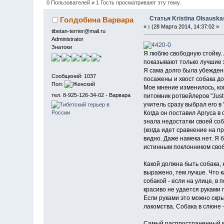
0 Пользователей и 1 Гость просматривают эту тему.
Статья Kristina Olsausk
Голдобина Варвара
«
:
(28 Марта 2014, 14:37:02 »
tibetan-terrier@mail.ru
Administrator
Знатоки
Я люблю свободную стойку. 
показывают только лучшие 
Я сама долго была убежденн
Сообщений: 1037
посажены и хвост собака до
Пол:
Мое мнение изменилось, ко
тел. 8-925-126-34-02 - Варвара
питомник ротвейлеров "Just
учитель сразу выбрал его в
Когда он поставил Аргуса в 
знала недостатки своей соб
(когда идет сравнение на пр
видно. Даже намека нет. Я 
истинным поклонником своб
Какой должна быть собака,
выражено, тем лучше. Что к
собакой - если на улице, в 
красиво не удается руками 
Если руками это можно скры
лакомства. Собака в слюне 
Самый распространенный ме