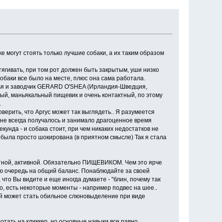
е могут стоять только лучшие собаки, а их таким образом
тягивать, при том рот должен быть закрытым, уши низко
собаки все было на месте, плюс она сама работала.
дья и заводчик GERARD O'SHEA (Ирландия-Шведция,
ный, маньякальный пищевик и очень контактный, по этому
.
оверить, что Аргус может так выглядеть.. Я разумеется
о не всегда получалось и занимало драгоценное время
кунда - и собака стоит, при чем никаких недостатков не
Я была просто шокирована (в приятном смысле) Так я стала
нтной, активной. Обязательно ПИЩЕВИКОМ. Чем это ярче
вую очередь на общий баланс. Понаблюдайте за своей
 что Вы видите и еще иногда думаете - "блин, почему так
но, есть некоторые моменты - например подвес на шее..
мой может стать обильное слюновыделение при виде
тать на кликкер, но основные навыки все равно