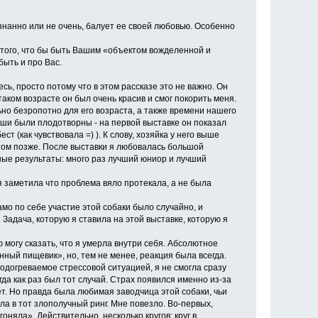
знанно или не очень, балует ее своей любовью. Особенно
 того, что бы быть Вашим «объектом вожделенной и
быть и про Вас.
сь, просто потому что в этом рассказе это не важно. Он
таком возрасте он был очень красив и смог покорить меня.
но безропотно для его возраста, а также времени нашего
наши были плодотворны - на первой выставке он показал
т (как чувствовала =) ). К слову, хозяйка у него выше
 этом позже. После выставки я любовалась большой
ые результаты: много раз лучший юниор и лучший
 я заметила что проблема вяло протекала, а не была
мо по себе участие этой собаки было случайно, и
 Задача, которую я ставила на этой выставке, которую я
могу сказать, что я умерла внутри себя. Абсолютное
енный пищевик», но, тем не менее, реакция была всегда.
одогреваемое стрессовой ситуацией, я не смогла сразу
гда как раз был тот случай. Страх появился именно из-за
ет. Но правда была любимая заводчица этой собаки, чьи
ла в тот злополучный ринг. Мне повезло. Во-первых,
оняла». Действительно, несколько кругов: круг в