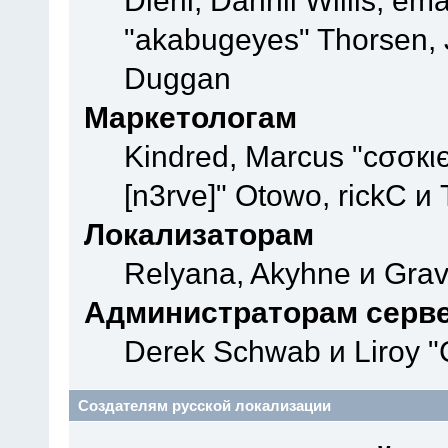
Diehl, Dannii Willis, e
"akabugeyes" Thorsen, J
Duggan
Маркетологам
Kindred, Marcus "cσσкι
[n3rve]" Otowo, rickC и
Локализаторам
Relyana, Akyhne и Gra
Администраторам серв
Derek Schwab и Liroy "
Создателям русской локализации