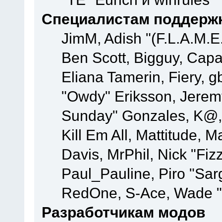
Специалистам поддерж
JimM, Adish "(F.L.A.M.E.
Ben Scott, Bigguy, Cap
Eliana Tamerin, Fiery, g
"Owdy" Eriksson, Jeremy 
Sunday" Gonzales, K@, 
Kill Em All, Mattitude, M
Davis, MrPhil, Nick "Fiz
Paul_Pauline, Piro "Sar
RedOne, S-Ace, Wade "
Разработчикам модов