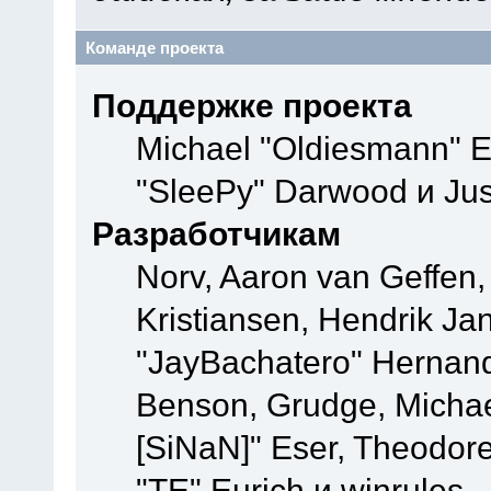
Команде проекта
Поддержке проекта
Michael "Oldiesmann" 
"SleePy" Darwood и Jus
Разработчикам
Norv, Aaron van Geffen,
Kristiansen, Hendrik Ja
"JayBachatero" Hernand
Benson, Grudge, Michael
[SiNaN]" Eser, Theodore
"TE" Eurich и winrules