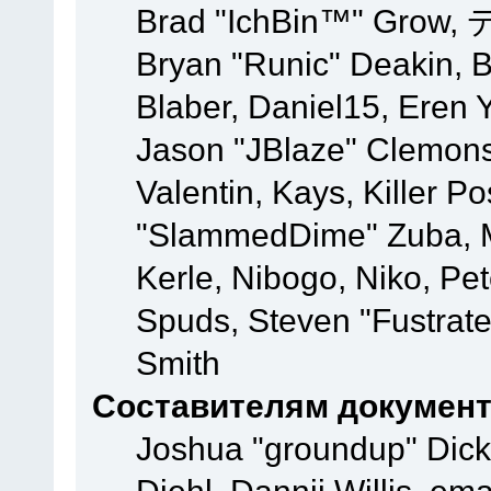
Brad "IchBin™" Grow, 
Bryan "Runic" Deakin, 
Blaber, Daniel15, Eren 
Jason "JBlaze" Clemons
Valentin, Kays, Killer P
"SlammedDime" Zuba, M
Kerle, Nibogo, Niko, Pet
Spuds, Steven "Fustrate
Smith
Составителям докумен
Joshua "groundup" Dicke