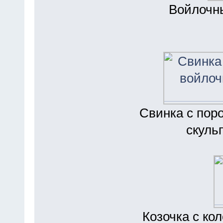
Войлочн
Свинка с пор
скуль
Козочка с ко