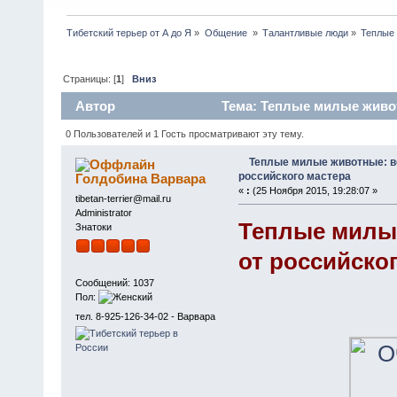
Тибетский терьер от А до Я
»
Общение 
»
Талантливые люди
»
Теплые 
Страницы: [
1
]
Вниз
Автор
Тема: Теплые милые живот
(Прочитано 4270 раз)
0 Пользователей и 1 Гость просматривают эту тему.
Теплые милые животные: в
российского мастера
Голдобина Варвара
«
:
(25 Ноября 2015, 19:28:07 »
tibetan-terrier@mail.ru
Administrator
Теплые милы
Знатоки
от российско
Сообщений: 1037
Пол:
тел. 8-925-126-34-02 - Варвара