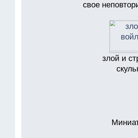
свое неповтор
злой и с
скуль
Миниат