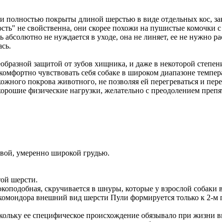
и полностью покрыты длиной шерстью в виде отдельных кос, за
ость" не свойственна, они скорее похожи на пушистые комочки с
ь абсолютно не нуждается в уходе, она не линяет, ее не нужно 
ась.
еобразной защитой от зубов хищника, и даже в некоторой степен
комфортно чувствовать себя собаке в широком диапазоне темпе
ожного покрова животного, не позволяя ей перегреваться и пере
и хорошие физические нагрузки, желательно с преодолением пре
овой, умеренно широкой грудью.
той шерсти.
окоподобная, скручивается в шнуры, которые у взрослой собаки 
у комондора внешний вид шерсти Пули формируется только к 2-м 
скольку ее специфическое происхождение обязывало при жизни в