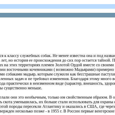
ится к классу служебных собак. Не менее известна она и под назв
ет, но история ее происхождения до сих пор остается тайной. 
их на этих территориях племен Золотой Ордой вместе со своими
ии восточными кочевниками ( возможно Мадьярами) примерно в 1
ми собаками мадьяр, которым служили как бесстрашные пастухи
енных задач и не требовал изменения. Благодаря этому много в
ода практически в неизменном виде (характер, внешность, здоро
ры существенно меньше.
елали они это необычным, только им свойственным образом. В о
ть скота уменьшилась, их больше стали использовать для охраны
 этой породы пересекли Атлантику и оказались в США, где чере
ержден несколько позже - в 1955 г. В России первые венгерские 