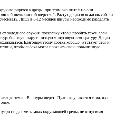
кручивающихся в дреды. при этом окончательно они
 мягкой шелковистой шерсткой. Растут дреды всю жизнь собаки
расчесывать. Лишь в 8-12 месяцев шнуры необходимо разделять
и от холодного оружия, поскольку чтобы пробить такой слой
ратур: большую жару и низкую минусовую температуру. Дреды
охлаждаться. Благодаря этому собака хорошо чувствует себя и
пятствий, чтобы собака могла проявить свою повышенную
висят до земли. В шнуры шерсть Пули скручивается сама, их не
годам.
нутри стада иметь запах окружающей среды, не отпугивая