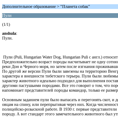
Дополнительное образование > "Планета собак"
Пули
(1/1)
anshula
:
Пули.
Пули (Puli, Hungarian Water Dog, Hungarian Puli с англ.) относ
Предположительно возраст породы насчитывает не одну сотню л
реки Дон и Черного моря, но затем после изгнания проживавш
По другой же версии Пули были завезены на территорию Венгр
характера и внешности тибетского терьера. Пули были любимы
характер животного идеально подходил для выполнения поставл
другими пастушьими породами. Все это говорит о том, что пор
напоминает представителей породы командор, только ее разме
Основным заданием пули было выпасать и перегонять скот, и д
овцам на спину, или перепрыгивая через них. Когда численнос
полицейско-розыскной работе. В 1930 г. первые представители
породу. А вот стандарт этого замечательного животного был утв