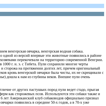
анием венгерская овчарка, венгерская водная собака.
По одной из версий впервые эти животные появились в районе
 хозяевами перекочевали на территорию современной Венгрии.
000 г. н. э. с Тибета. Пули сохранили многие черты
 и сторожа на протяжении долгих лет, причем оригинальный
еков кровь венгерской овчарки была чисты, их не скрещивали с
вье) дошла к нам из глубины веков. Внешне пули очень
тличие от других пастушьих пород пули ведет стадо, прыгая
 ферм как сторожевых псов. Используются эти собаки также и
з 6 лет Американский клуб собаководов официально признал
овчарки появились в середине 50-х годов, а в 70-х уже