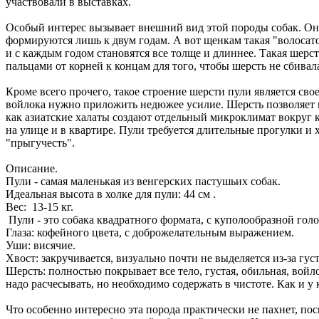
участвовали в выставках.
Особый интерес вызывает внешний вид этой породы собак. Он
формируются лишь к двум годам. А вот щенкам такая "волосат
и с каждым годом становятся все толще и длиннее. Такая шерст
пальцами от корней к концам для того, чтобы шерсть не сбивал
Кроме всего прочего, такое строение шерсти пули является сво
войлока нужно приложить недюжее усилие. Шерсть позволяет 
как азиатские халаты создают отдельный микроклимат вокруг к
на улице и в квартире. Пули требуется длительные прогулки 
"прыгучесть".
Описание.
Пули - самая маленькая из венгерских пастушьих собак.
Идеальная высота в холке для пули: 44 см .
Вес: 13-15 кг.
Пули - это собака квадратного формата, с куполообразной гол
Глаза: кофейного цвета, с доброжелательным выражением.
Уши: висячие.
Хвост: закручивается, визуально почти не выделяется из-за гус
Шерсть: полностью покрывает все тело, густая, обильная, войл
надо расчесывать, но необходимо содержать в чистоте. Как и 
Что особенно интересно эта порода практически не пахнет, по