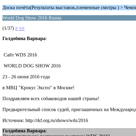
Доска почёта(Результаты выставок,племенные смотры ) > Чем
World Dog Show 2016 Russia
(1/37)
>
>>
Голдобина Варвара
:
Сайт WDS 2016
WORLD DOG SHOW 2016
23 - 26 июня 2016 года
в МВЦ "Крокус Экспо" в Москве!
Поздравляем всех собаководов нашей страны!
Предварительный список судей, приглашенных на Междунаро
Источник: http://rkf.org.ru/shows/wds/2016
Голдобина Варвара
: