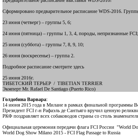
Предварительное расписание выставки WDS-2016!
Сформировано предварительное расписание WDS-2016. Групп
23 июня (четверг) – группы 5, 6;
24 июня (пятница) – группы 1, 3, 4, породы, непризнанные FCI
25 июня (суббота) – группы 7, 8, 9, 10;
26 июня (воскресенье) – группа 2.
Подробное расписание смотрите здесь
25 июня 2016г.
ТИБЕТСКИЙ ТЕРЬЕР / TIBETIAN TERRIER
Экмперт Mr. Rafael De Santiago (Puerto Rico)
Голдобина Варвара
:
14 июня 2015 года в Милане в рамках финальной программы Be
Президент FCI г-н Рафаэль де Сантьяго вручил ценную релик
РКФ поздравляет всех собаководов страны со столь знаменате
Официальная церемония передачи флага FCI России "World Do
World Dog Show Milano 2015 - FCI Flag Passage to Russia