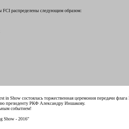
ы FCI распределены следующим образом:
;
st in Show состоялась торжественная церемония передачи флага
вию президенту РКФ Александру Иншакову.
льным событием!
g Show - 2016"