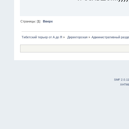
Страницы: [
1
]
Вверх
Тибетский терьер от А до Я
»
 Директорская
»
Административный разд
SMF 2.0.1
XHTM