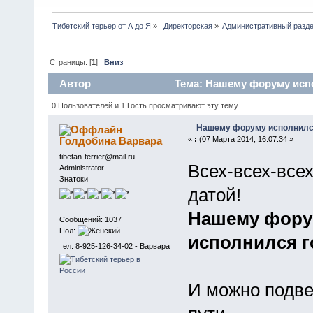
Тибетский терьер от А до Я
»
 Директорская
»
Административный разд
Страницы: [
1
]
Вниз
Автор
Тема: Нашему форуму испо
0 Пользователей и 1 Гость просматривают эту тему.
Нашему форуму исполнилс
Голдобина Варвара
«
:
(07 Марта 2014, 16:07:34 »
tibetan-terrier@mail.ru
Всех-всех-все
Administrator
Знатоки
датой!
Нашему форум
Сообщений: 1037
Пол:
исполнился г
тел. 8-925-126-34-02 - Варвара
И можно подве