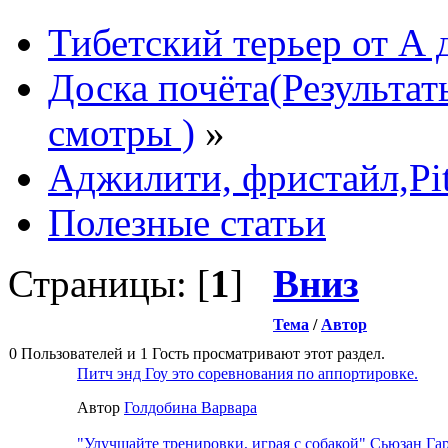
Тибетский терьер от А 
Доска почёта(Результа
смотры )
»
Аджилити, фристайл,P
Полезные статьи
Страницы: [
1
]
Вниз
Тема
/
Автор
0 Пользователей и 1 Гость просматривают этот раздел.
Питч энд Гоу это соревнования по аппортировке.
Автор
Голдобина Варвара
"Улучшайте тренировки, играя с собакой" Сьюзан Га