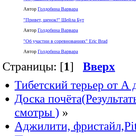
Автор
Голдобина Варвара
"Привет, щенок!" Шейла Бут
Автор
Голдобина Варвара
"Об участии в соревнованиях" Eric Brad
Автор
Голдобина Варвара
Страницы: [
1
]
Вверх
Тибетский терьер от А 
Доска почёта(Результа
смотры )
»
Аджилити, фристайл,P