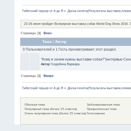
Тибетский терьер от А до Я
»
Доска почёта(Результаты выставок,плем
23-26 июня пройдет Всемирная выставка собак World Dog Show 2016.
Страницы: [
1
]
Вниз
Тема
/
Автор
0 Пользователей и 1 Гость просматривают этот раздел.
"Кому и зачем нужны выставки собак?"(интервью Сен
Автор
Голдобина Варвара
Страницы: [
1
]
Вверх
Тибетский терьер от А до Я
»
Доска почёта(Результаты выставок,плем
Обычная тема
Заблокированная тема
Популярная тема (более 15 ответов)
Прикрепленная тема
Очень популярная тема (более 25 ответов)
Голосование