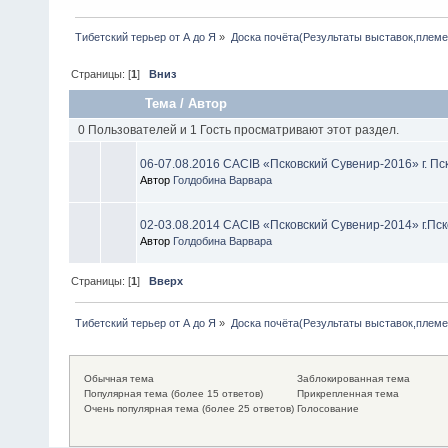
Тибетский терьер от А до Я
»
Доска почёта(Результаты выставок,плем
Страницы: [
1
]
Вниз
Тема
/
Автор
0 Пользователей и 1 Гость просматривают этот раздел.
06-07.08.2016 CACIB «Псковский Сувенир-2016» г. Пс
Автор
Голдобина Варвара
02-03.08.2014 CACIB «Псковский Сувенир-2014» г.Пск
Автор
Голдобина Варвара
Страницы: [
1
]
Вверх
Тибетский терьер от А до Я
»
Доска почёта(Результаты выставок,плем
Обычная тема
Заблокированная тема
Популярная тема (более 15 ответов)
Прикрепленная тема
Очень популярная тема (более 25 ответов)
Голосование