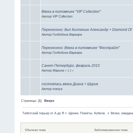
Вязка в питомнике "VIP Collection"
Автор
VIP Collection
Перенесено: Вип Коллекшн Александр + Diamond Of T
Автор
Голдобина Варвара
Перенесено: Вязка в питомнике "Фестрайт"
Автор
Голдобина Варвара
Санкт-Петербург, февраль 2015
Автор
Марина
«
1
2
»
состоялась вязка Диана + Шурик
Автор
manya
Страницы: [
1
]
Вверх
Тибетский терьер от А до Я
»
Щенки. Помëты. Кобели. 
»
Вязки, ожидан
Обычная тема
Заблокированная тема