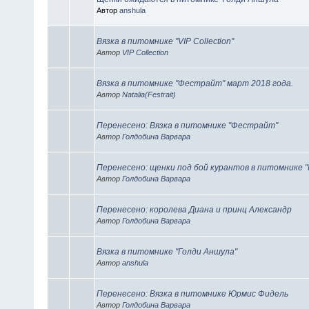
Автор
anshula
Вязка в питомнике "VIP Collection"
Автор
VIP Collection
Вязка в питомнике "Фестрайт" март 2018 года.
Автор
Natalia(Festrait)
Перенесено: Вязка в питомнике "Фестрайт"
Автор
Голдобина Варвара
Перенесено: щенки под бой курантов в питомнике 
Автор
Голдобина Варвара
Перенесено: королева Диана и принц Александр
Автор
Голдобина Варвара
Вязка в питомнике "Голди Аншула"
Автор
anshula
Перенесено: Вязка в питомнике Юрмис Фидель
Автор
Голдобина Варвара