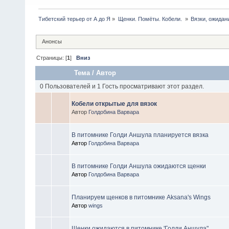
Тибетский терьер от А до Я
»
Щенки. Помëты. Кобели. 
»
Вязки, ожидан
Анонсы
Страницы: [
1
]
Вниз
Тема
/
Автор
0 Пользователей и 1 Гость просматривают этот раздел.
Кобели открытые для вязок
Автор
Голдобина Варвара
В питомнике Голди Аншула планируется вязка
Автор
Голдобина Варвара
В питомнике Голди Аншула ожидаются щенки
Автор
Голдобина Варвара
Планируем щенков в питомнике Aksana's Wings
Автор
wings
Щенки ожидаются в питомнике 'Голди Аншула"