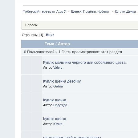
Тибетский терьер от А до Я
»
Щенки. Помëты. Кобели. 
»
Куплю Щенка
Спросы
Страницы: [
1
]
Вниз
Тема
/
Автор
0 Пользователей и 1 Гость просматривают этот раздел.
Куплю мальчика чёрного или соболиного цвета.
Автор
Valery
Куплю щенка девочку
Автор
Galina
Куплю щенка
Автор
Надежда
Куплю щенка
Автор
Юлия
куплю щенка тибетского терьера