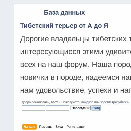
База данных
Тибетский терьер от А до Я
Дорогие владельцы тибетских 
интересующиеся этими удивит
всех на наш форум. Наша поро
новички в породе, надеемся н
нам удовольствие, успехи и на
Добро пожаловать,
Гость
. Пожалуйста,
войдите
или
зарегистрируйтесь
.
Начало
Помощь
Вход
Регистрация