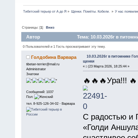
Тибетский терьер от А до Я
»
Щенки. Помëты. Кобели. 
»
У нас появили
Страницы: [
1
]
Вниз
Автор
Тема: 10.03.2026г в питом
0 Пользователей и 1 Гость просматривают эту тему.
10.03.2026г в питомнике Г
Голдобина Варвара
щенки
tibetan-terrier@mail.ru
«
:
(23 Марта 2026, 18:25:44 »
Administrator
Знатоки
🔥🔥🔥Ура!!! 
Сообщений: 1037
Пол:
тел. 8-925-126-34-02 - Варвара
С радостью и 
«Голди Аншула
счастливое со