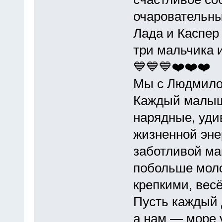
очаровательны
Лада и Каспер
три мальчика 
💙💙💙❤️❤️❤️
Мы с Людмилой
Каждый малыш
нарядные, уди
жизненной эне
заботливой ма
побольше моло
крепкими, вес
Пусть каждый 
а нам — море 