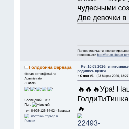
чудесными со
Две девочки в
Полное или частичное копировани
гиперссылки
http://forum.tibetan-terr
Re: 10.03.2026г в питомник
Голдобина Варвара
родились щенки
tibetan-terrier@mail.ru
«
Ответ #1 :
(23 Марта 2026, 18:27
Administrator
Знатоки
🔥🔥🔥Ура! На
ГолдиТиТишкам
Сообщений: 1037
Пол:
🔥
тел. 8-925-126-34-02 - Варвара