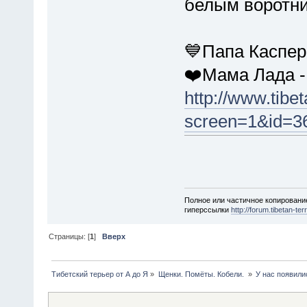
белым воротн
💙Папа Каспер
❤️Мама Лада -
http://www.tibet
screen=1&id=36
Полное или частичное копировани
гиперссылки
http://forum.tibetan-terr
Страницы: [
1
]
Вверх
Тибетский терьер от А до Я
»
Щенки. Помëты. Кобели. 
»
У нас появили