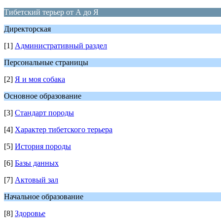
Тибетский терьер от А до Я
Директорская
[1]
Административный раздел
Персональные страницы
[2]
Я и моя собака
Основное образование
[3]
Стандарт породы
[4]
Характер тибетского терьера
[5]
История породы
[6]
Базы данных
[7]
Актовый зал
Начальное образование
[8]
Здоровье