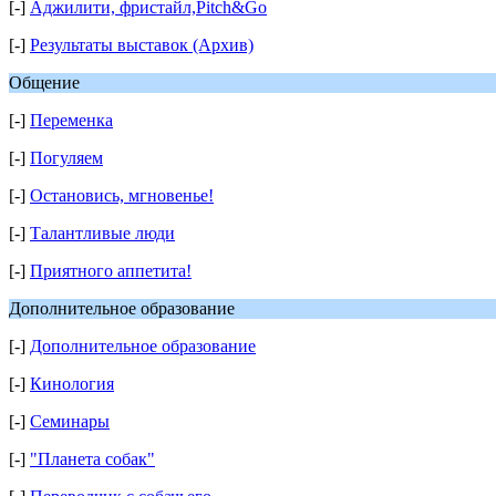
[-]
Аджилити, фристайл,Pitch&Go
[-]
Результаты выставок (Архив)
Общение
[-]
Переменка
[-]
Погуляем
[-]
Остановись, мгновенье!
[-]
Талантливые люди
[-]
Приятного аппетита!
Дополнительное образование
[-]
Дополнительное образование
[-]
Кинология
[-]
Семинары
[-]
"Планета собак"