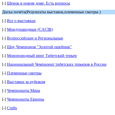
[-]
Щенок в новом доме. Есть вопросы
Доска почёта(Результаты выставок,племенные смотры )
[-]
Все о выставках
[-]
Международные (CACIB)
[-]
Всероссийские и Региональные
[-]
Шоу Чемпионов "Золотой ошейник"
[-]
Монопородный ринг Тибетский терьер
[-]
Национальный Чемпионат тибетских терьеров в России
[-]
Племенные смотры
[-]
Выставки за рубежом
[-]
Чемпионаты Мира
[-]
Чемпионаты Европы
[-]
Crufts