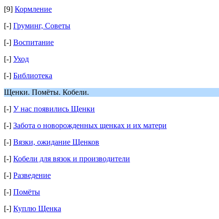
[9]
Кормление
[-]
Груминг, Cоветы
[-]
Воспитание
[-]
Уход
[-]
Библиотека
Щенки. Помëты. Кобели.
[-]
У нас появились Щенки
[-]
Забота о новорожденных щенках и их матери
[-]
Вязки, ожидание Щенков
[-]
Кобели для вязок и производители
[-]
Разведение
[-]
Помёты
[-]
Куплю Щенка