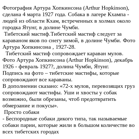
Фотография Артура Хопкинсона (Arthur Hopkinson),
сделана 4 марта 1927 года. Собака в лагере Кхампа -
людей из области Кхам, встреченных в холмах около
городка Ятунг, в долине Чумби.
Тибетский мастиф.Тибетский мастиф следует за
караваном яков по снегу зимой, в долине Чумби. Фото
Артура Хопкинсона , 1927-28.
Тибетский мастиф сопровождает караван мулов.
Фото Артура Хопкинсона (Arthur Hopkinson), декабрь
1926 - февраль 1927?, долина Чумби, Ятунг.
Подпись на фото – тибетские мастифы, которые
сопровождают все караваны.
В дополнении сказано: «72-х мулов, перевозящих груз
сопровождают мастифы. Уши и хвосты у собак
возможно, были обрезаны, чтоб предотвратить
обмерзание и покусы».
Просто собаки
- Беспородные собаки дикого типа, так называемые
собаки парии, которые жили в большом количестве во
всех тибетских городах