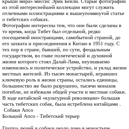
крыши мира» миссис Эрик Бейли. Старые фотографии
из этой интереснейшей коллекции могут служить
отличными иллюстрациями к вышеупомянутой статье
о тибетских собаках.
Фотографии интересны тем, что они были сделаны в
то время, когда Тибет был отдельной, редко
посещаемой иностранцами, самобытной страной, до
его захвата и присоединения к Китаю в 1951 году. С
тех пор в стране, бывшей, по сути, феодальным
государством, во главе политической и духовной
жизни которого стоял Далай-Лама, неузнаваемо
изменились и политическое устройство, и уклад жизни
местных жителей. Из тысяч монастырей, игравших
ключевую роль в жизни страны, остались единицы,
большинство же было разрушено, тысячи монахов
погибли, не избежали общей участи и местные собаки.
В ходе китайской «культурной революции» большая
часть тибетских собак, была истреблена китайцами .
Собаки Апсо
Большой Апсо - Тибетский терьер
Группа людей и собаки около дома в монастыре