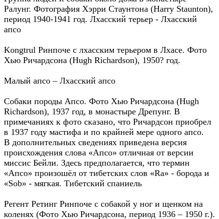
Ралунг. Фотография Хэрри Стаунтона (Harry Staunton),
период 1940-1941 год. Лхасский терьер - Лхасский
апсо
Kongtrul Ринпоче с лхасским терьером в Лхасе. Фото
Хью Ричардсона (Hugh Richardson), 1950? год.
Малый апсо – Лхасский апсо
Собаки породы Апсо. Фото Хью Ричардсона (Hugh
Richardson), 1937 год, в монастыре Дрепунг. В
примечаниях к фото сказано, что Ричардсон приобрел
в 1937 году мастифа и по крайней мере одного апсо.
В дополнительных сведениях приведена версия
происхождения слова «Апсо» отличная от версии
миссис Бейли. Здесь предполагается, что термин
«Апсо» произошёл от тибетских слов «Ra» - борода и
«Sob» - мягкая. Тибетский спаниель
Регент Ретинг Ринпоче с собакой у ног и щенком на
коленях (Фото Хью Ричардсона, период 1936 – 1950 г.).