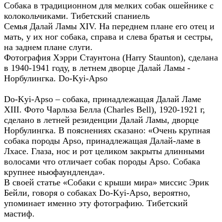
Собака в традиционном для мелких собак ошейнике с
колокольчиками. Тибетский спаниель
Семья Далай Ламы XIV. На переднем плане его отец и
мать, у их ног собака, справа и слева братья и сестры,
на заднем плане слуги.
Фотография Хэрри Стаунтона (Harry Staunton), сделана
в 1940-1941 году, в летнем дворце Далай Ламы -
Норбулингка. Do-Kyi-Apso
Do-Kyi-Apso – собака, принадлежащая Далай Ламе
XIII. Фото Чарльза Белла (Charles Bell), 1920-1921 г,
сделано в летней резиденции Далай Ламы, дворце
Норбулингка. В пояснениях сказано: «Очень крупная
собака породы Apso, принадлежащая Далай-ламе в
Лхасе. Глаза, нос и рот целиком закрыты длинными
волосами что отличает собак породы Apso. Собака
крупнее ньюфаундленда».
В своей статье «Собаки с крыши мира» миссис Эрик
Бейли, говоря о собаках Do-Kyi-Apso, вероятно,
упоминает именно эту фотографию. Тибетский
мастиф.