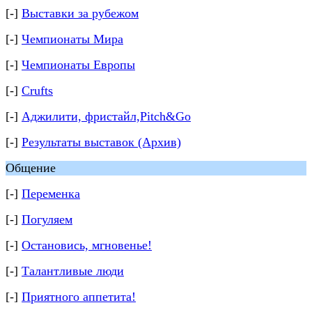
[-]
Выставки за рубежом
[-]
Чемпионаты Мира
[-]
Чемпионаты Европы
[-]
Crufts
[-]
Аджилити, фристайл,Pitch&Go
[-]
Результаты выставок (Архив)
Общение
[-]
Переменка
[-]
Погуляем
[-]
Остановись, мгновенье!
[-]
Талантливые люди
[-]
Приятного аппетита!