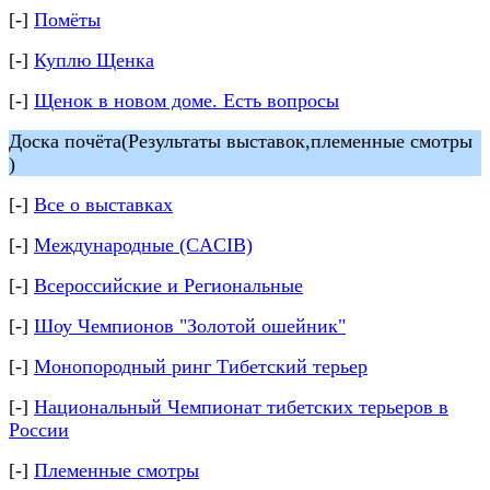
[-]
Помёты
[-]
Куплю Щенка
[-]
Щенок в новом доме. Есть вопросы
Доска почёта(Результаты выставок,племенные смотры
)
[-]
Все о выставках
[-]
Международные (CACIB)
[-]
Всероссийские и Региональные
[-]
Шоу Чемпионов "Золотой ошейник"
[-]
Монопородный ринг Тибетский терьер
[-]
Национальный Чемпионат тибетских терьеров в
России
[-]
Племенные смотры