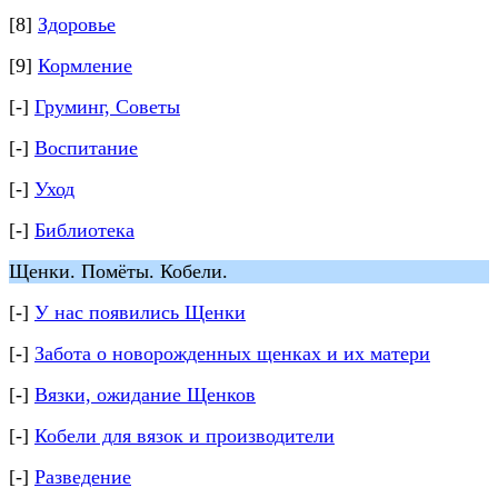
[8]
Здоровье
[9]
Кормление
[-]
Груминг, Cоветы
[-]
Воспитание
[-]
Уход
[-]
Библиотека
Щенки. Помëты. Кобели.
[-]
У нас появились Щенки
[-]
Забота о новорожденных щенках и их матери
[-]
Вязки, ожидание Щенков
[-]
Кобели для вязок и производители
[-]
Разведение