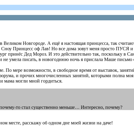
 в Великом Новгороде. А ещё я настоящая принцесса, так считаю
 Сноу Принцесс оф Лав! Но все дома зовут меня просто ПУСЯ и 
ург принёс Дед Мороз. И это действительно так, поскольку в Са
 и не умела писать, в новогоднюю ночь я прислала Маше письмо 
е. По мере возможности, в свободное время от выставок, заняти
 форума, и прочих многочисленных занятий, которыми полна моя ж
 и мама могли мной гордиться.
оз почему-то стал существенно меньше… Интересно, почему?
ном месте, расскажу об одном дне моей жизни на даче!