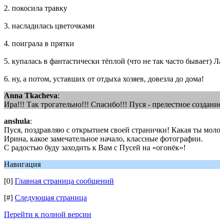
2. покосила травку
3. насладилась цветочками
4. поиграла в прятки
5. купалась в фантастически тёплой (что не так часто бывает) Л
6. ну, а потом, уставших от отдыха хозяев, довезла до дома!
Anna Tkacheva
:
Ира!!! Так трогательно!!! Спасибо!!! Пуся - прелестное создан
anshula
:
Пуся, поздравляю с открытием своей странички! Какая ты мол
Ирина, какое замечательное начало, классные фотографии.
С радостью буду заходить к Вам с Пусей на «огонёк»!
Навигация
[0]
Главная страница сообщений
[#]
Следующая страница
Перейти к полной версии