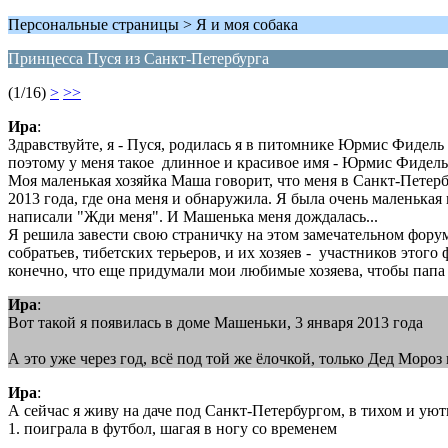
Персональные страницы > Я и моя собака
Принцесса Пуся из Санкт-Петербурга
(1/16)
>
>>
Ира
:
Здравствуйте, я - Пуся, родилась я в питомнике Юрмис Фидель
поэтому у меня такое длинное и красивое имя - Юрмис Фидель
Моя маленькая хозяйка Маша говорит, что меня в Санкт-Петерб
2013 года, где она меня и обнаружила. Я была очень маленькая
написали "Жди меня". И Машенька меня дождалась...
Я решила завести свою страничку на этом замечательном форум
собратьев, тибетских терьеров, и их хозяев - участников этого
конечно, что еще придумали мои любимые хозяева, чтобы папа
Ира
:
Вот такой я появилась в доме Машеньки, 3 января 2013 года
А это уже через год, всё под той же ёлочкой, только Дед Мор
Ира
:
А сейчас я живу на даче под Санкт-Петербургом, в тихом и уют
1. поиграла в футбол, шагая в ногу со временем