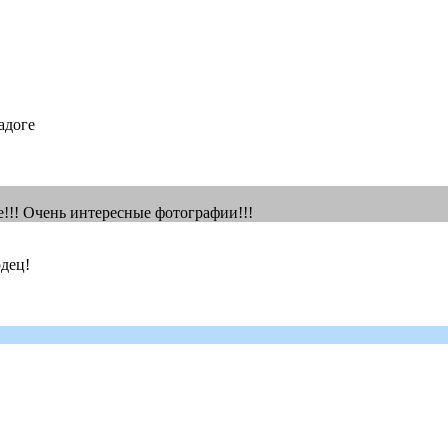
адоге
ие!!! Очень интересные фотографии!!!
одец!