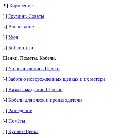
[9]
Кормление
[-]
Груминг, Cоветы
[-]
Воспитание
[-]
Уход
[-]
Библиотека
Щенки. Помëты. Кобели.
[-]
У нас появились Щенки
[-]
Забота о новорожденных щенках и их матери
[-]
Вязки, ожидание Щенков
[-]
Кобели для вязок и производители
[-]
Разведение
[-]
Помёты
[-]
Куплю Щенка