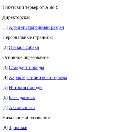
Тибетский терьер от А до Я
Директорская
[1]
Административный раздел
Персональные страницы
[2]
Я и моя собака
Основное образование
[3]
Стандарт породы
[4]
Характер тибетского терьера
[5]
История породы
[6]
Базы данных
[7]
Актовый зал
Начальное образование
[8]
Здоровье