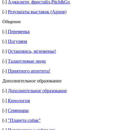
[-]
Аджилити, фристайл,Pitch&Go
[-]
Результаты выставок (Архив)
Общение
[-]
Переменка
[-]
Погуляем
[-]
Остановись, мгновенье!
[-]
Талантливые люди
[-]
Приятного аппетита!
Дополнительное образование
[-]
Дополнительное образование
[-]
Кинология
[-]
Семинары
[-]
"Планета собак"