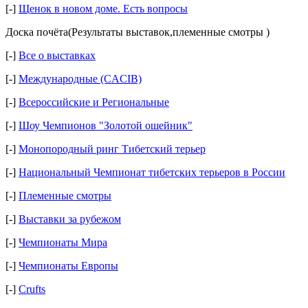
[-]
Щенок в новом доме. Есть вопросы
Доска почёта(Результаты выставок,племенные смотры )
[-]
Все о выставках
[-]
Международные (CACIB)
[-]
Всероссийские и Региональные
[-]
Шоу Чемпионов "Золотой ошейник"
[-]
Монопородный ринг Тибетский терьер
[-]
Национальный Чемпионат тибетских терьеров в России
[-]
Племенные смотры
[-]
Выставки за рубежом
[-]
Чемпионаты Мира
[-]
Чемпионаты Европы
[-]
Crufts