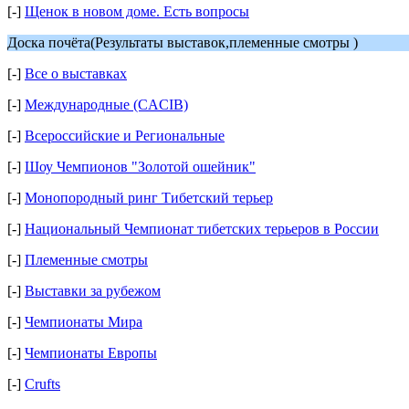
[-]
Щенок в новом доме. Есть вопросы
Доска почёта(Результаты выставок,племенные смотры )
[-]
Все о выставках
[-]
Международные (CACIB)
[-]
Всероссийские и Региональные
[-]
Шоу Чемпионов "Золотой ошейник"
[-]
Монопородный ринг Тибетский терьер
[-]
Национальный Чемпионат тибетских терьеров в России
[-]
Племенные смотры
[-]
Выставки за рубежом
[-]
Чемпионаты Мира
[-]
Чемпионаты Европы
[-]
Crufts