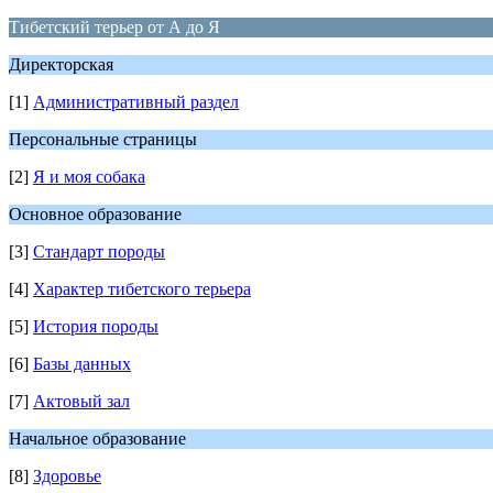
Тибетский терьер от А до Я
Директорская
[1]
Административный раздел
Персональные страницы
[2]
Я и моя собака
Основное образование
[3]
Стандарт породы
[4]
Характер тибетского терьера
[5]
История породы
[6]
Базы данных
[7]
Актовый зал
Начальное образование
[8]
Здоровье