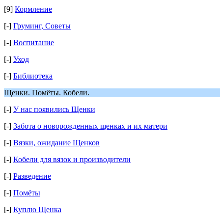
[9]
Кормление
[-]
Груминг, Cоветы
[-]
Воспитание
[-]
Уход
[-]
Библиотека
Щенки. Помëты. Кобели.
[-]
У нас появились Щенки
[-]
Забота о новорожденных щенках и их матери
[-]
Вязки, ожидание Щенков
[-]
Кобели для вязок и производители
[-]
Разведение
[-]
Помёты
[-]
Куплю Щенка