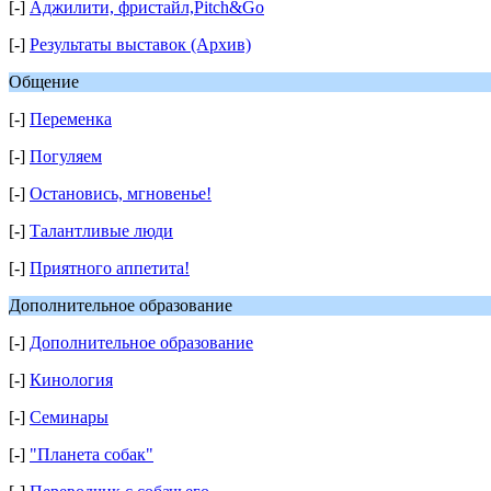
[-]
Аджилити, фристайл,Pitch&Go
[-]
Результаты выставок (Архив)
Общение
[-]
Переменка
[-]
Погуляем
[-]
Остановись, мгновенье!
[-]
Талантливые люди
[-]
Приятного аппетита!
Дополнительное образование
[-]
Дополнительное образование
[-]
Кинология
[-]
Семинары
[-]
"Планета собак"