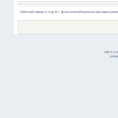
Тибетский терьер от А до Я
»
Доска почёта(Результаты выставок,плем
SMF 2.0.1
XHTM