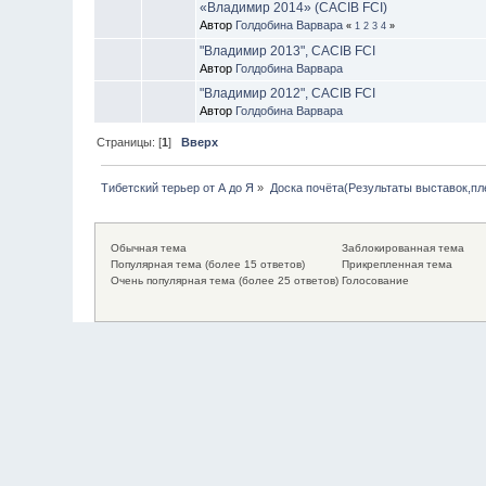
«Владимир 2014» (CACIB FCI)
Автор
Голдобина Варвара
«
1
2
3
4
»
"Владимир 2013", CACIB FCI
Автор
Голдобина Варвара
"Владимир 2012", CACIB FCI
Автор
Голдобина Варвара
Страницы: [
1
]
Вверх
Тибетский терьер от А до Я
»
Доска почёта(Результаты выставок,п
Обычная тема
Заблокированная тема
Популярная тема (более 15 ответов)
Прикрепленная тема
Очень популярная тема (более 25 ответов)
Голосование