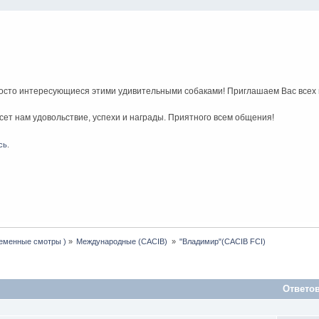
росто интересующиеся этими удивительными собаками! Приглашаем Вас всех
ет нам удовольствие, успехи и награды. Приятного всем общения!
сь
.
леменные смотры )
»
Международные (CACIB) 
»
"Владимир"(CACIB FCI) 
Ответо