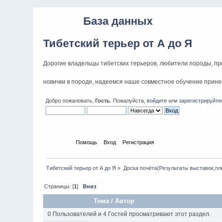
База данных
Тибетский терьер от А до Я
Дорогие владельцы тибетских терьеров, любители породы, п
новички в породе, надеемся наше совместное обучение принес
Добро пожаловать,
Гость
. Пожалуйста,
войдите
или
зарегистрируйте
Начало
Помощь
Вход
Регистрация
Тибетский терьер от А до Я
»
Доска почёта(Результаты выставок,п
Страницы: [
1
]
Вниз
Тема
/
Автор
0 Пользователей и 4 Гостей просматривают этот раздел.