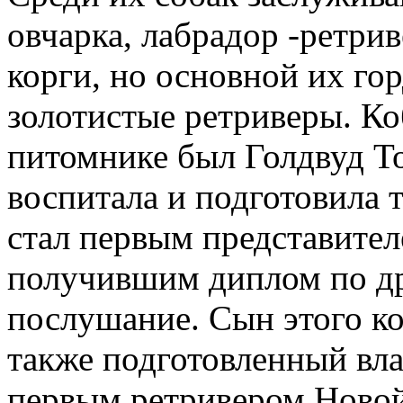
овчарка, лабрадор -ретрив
корги, но основной их го
золотистые ретриверы. К
питомнике был Голдвуд То
воспитала и подготовила 
стал первым представител
получившим диплом по др
послушание. Сын этого ко
также подготовленный вл
первым ретривером Ново